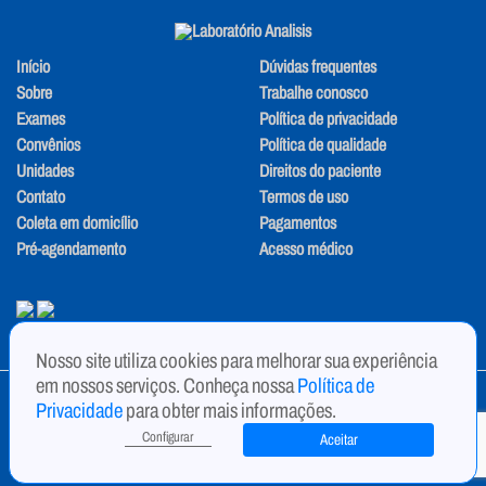
Início
Dúvidas frequentes
Sobre
Trabalhe conosco
Exames
Política de privacidade
Convênios
Política de qualidade
Unidades
Direitos do paciente
Contato
Termos de uso
Coleta em domicílio
Pagamentos
Pré-agendamento
Acesso médico
Nosso site utiliza cookies para melhorar sua experiência
em nossos serviços. Conheça nossa
Política de
Copyright © 2024 - ANALISIS - LABORATORIO CLINICO E INFANTIL
Privacidade
para obter mais informações.
LTDA, CNPJ 12.929.451/0001-97
Configurar
Aceitar
Pixelvivo