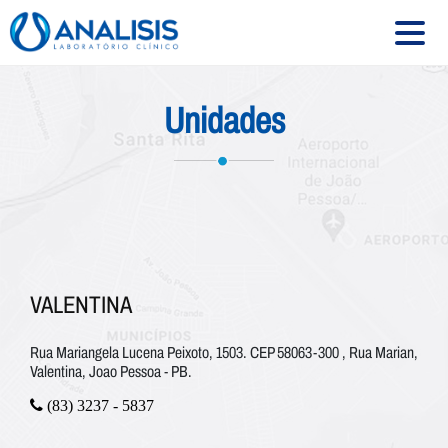
Unidades
HOME
SOBRE
SERVIÇOS
EXAMES
CONVÊNIOS
VALENTINA
UNIDADES
Rua Mariangela Lucena Peixoto, 1503. CEP 58063-300 , Rua Marian,
CONTATO
Valentina, Joao Pessoa - PB.
(83) 3237 - 5837
Siga-nos: