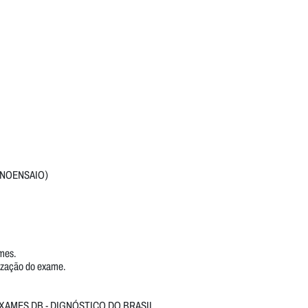
UNOENSAIO)
ames.
lização do exame.
XAMES DB - DIGNÓSTICO DO BRASIL