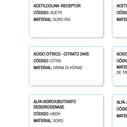
ACETILCOLINA -RECEPTOR
ACET
CÓDIGO:
ACETR
CÓDI
MATERIAL:
SORO RIA
MATER
ACIDO CITRICO - CITRATO 24HS
ACIDO
CÓDIGO:
CITRA
CÓDI
MATER
MATERIAL:
URINA 24 HORAS
DE T
ALFA HIDROXIBUTIRATO
ALFA-
DESIDROGENASE
CÓDI
CÓDIGO:
HBDH
MATER
MATERIAL:
SORO