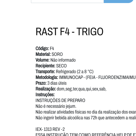
RAST F4 - TRIGO
Código:
F4
Material:
SORO
Volume:
Não informado
Recipiente:
SECO
Transporte:
Refrigerado (2 a 8 °C)
Metodologia:
IMMUNOCAP - (FEIA - FLUOROENZIMAIM
Prazo:
3 dias úteis
Realização:
dom,seg,ter,qua,qui,sex,sab,
Instruções:
INSTRUÇÕES DE PREPARO
Não é necessário jejum.
Não realizar atividades físicas no dia da realização dos ex
Não ingerir bebida alcoólica nas 72h que antecedem a rea
IEX- 1313 REV -2
ESSA INSTRUÇÃO TEM COMO REFERÊNCIA HELP DE E