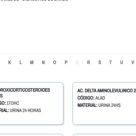
K
L
M
N
O
P
Q
R
S
T
U
V
IDROXICORTICOSTEROIDES
AC. DELTA AMINOLEVULINICO 2
S
CÓDIGO:
ALAD
GO:
17OHC
MATERIAL:
URINA 24HS
IAL:
URINA 24 HORAS