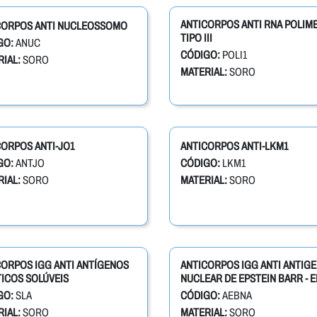
ANTICORPOS ANTI RNA POLIM
CORPOS ANTI NUCLEOSSOMO
TIPO III
GO:
ANUC
CÓDIGO:
POLI1
IAL:
SORO
MATERIAL:
SORO
ORPOS ANTI-JO1
ANTICORPOS ANTI-LKM1
GO:
ANTJO
CÓDIGO:
LKM1
IAL:
SORO
MATERIAL:
SORO
CORPOS IGG ANTI ANTÍGENOS
ANTICORPOS IGG ANTI ANTIG
ICOS SOLÚVEIS
NUCLEAR DE EPSTEIN BARR - 
GO:
SLA
CÓDIGO:
AEBNA
IAL:
SORO
MATERIAL:
SORO