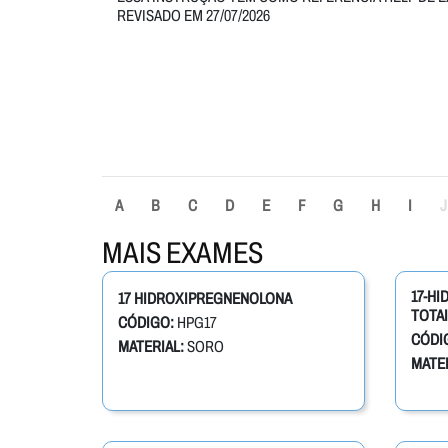
REVISADO EM 27/07/2026
A
B
C
D
E
F
G
H
I
J
MAIS EXAMES
17-H
17 HIDROXIPREGNENOLONA
TOTAI
CÓDIGO:
HPG17
CÓDI
MATERIAL:
SORO
MATER