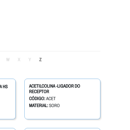
W
X
Y
Z
ACETILCOLINA -LIGADOR DO
4 HS
RECEPTOR
CÓDIGO:
ACET
MATERIAL:
SORO