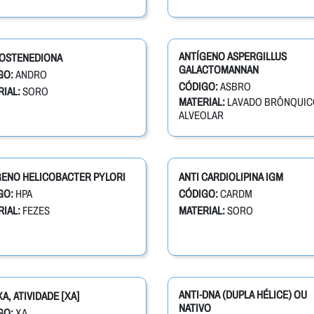
ANTÍGENO ASPERGILLUS
OSTENEDIONA
GALACTOMANNAN
GO:
ANDRO
CÓDIGO:
ASBRO
IAL:
SORO
MATERIAL:
LAVADO BRÔNQUIC
ALVEOLAR
GENO HELICOBACTER PYLORI
ANTI CARDIOLIPINA IGM
GO:
HPA
CÓDIGO:
CARDM
IAL:
FEZES
MATERIAL:
SORO
ANTI-DNA (DUPLA HÉLICE) OU
XA, ATIVIDADE [XA]
NATIVO
GO:
XA