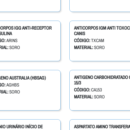
CORPOS IGG ANTI-RECEPTOR
ANTICORPOS IGM ANTI TOXO
SULINA
CANIS
GO:
ARINS
CÓDIGO:
TXCAM
IAL:
SORO
MATERIAL:
SORO
ANTIGENO CARBOHIDRATADO 
ENO AUSTRALIA (HBSAG)
15/3
GO:
AGHBS
CÓDIGO:
CA153
IAL:
SORO
MATERIAL:
SORO
IO URINÁRIO INÍCIO DE
ASPARTATO AMINO TRANSFER