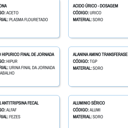
ONA
ACIDO ÚRICO - DOSAGEM
GO:
ACETO
CÓDIGO:
URICO
IAL:
PLASMA FLOURETADO
MATERIAL:
SORO
 HIPURICO FINAL DE JORNADA
ALANINA AMINO TRANSFERASE 
GO:
HIPUR
CÓDIGO:
TGP
IAL:
URINA FINAL DA JORNADA
MATERIAL:
SORO
RABALHO
1 ANTITRIPSINA FECAL
ALUMINIO SÉRICO
GO:
ALFAF
CÓDIGO:
ALUMI
IAL:
FEZES
MATERIAL:
SORO